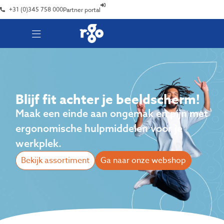
+31 (0)345 758 000
Partner portal
Blijf fit achter je beeldscherm!
Maak een einde aan ongemak en pijn met
ergonomische hulpmiddelen voor je
werkplek.
Bekijk assortiment
Ga naar onze webshop