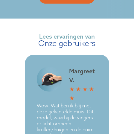
Lees ervaringen van
Onze gebruikers
Margreet
V.
★
★
★
★
Dit 
★
voor
Wow! Wat ben ik blij met
houd
deze gekantelde muis. Dit
toet
model, waarbij de vingers
comp
er licht omheen
kan 
krullen/buigen en de duim
naas