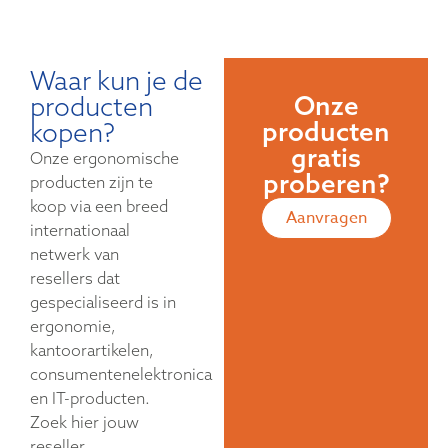
Waar kun je de
Onze
producten
producten
kopen?
gratis
Onze ergonomische
proberen?
producten zijn te
koop via een breed
Aanvragen
internationaal
netwerk van
resellers dat
gespecialiseerd is in
ergonomie,
kantoorartikelen,
consumentenelektronica
en IT-producten.
Zoek hier jouw
reseller.