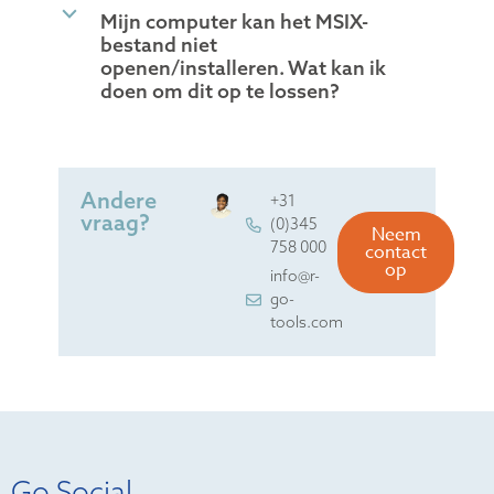
b
Mijn computer kan het MSIX-
bestand niet
openen/installeren. Wat kan ik
doen om dit op te lossen?
Andere
+31
vraag?
(0)345
Neem
758 000
contact
op
info@r-
go-
tools.com
Go Social