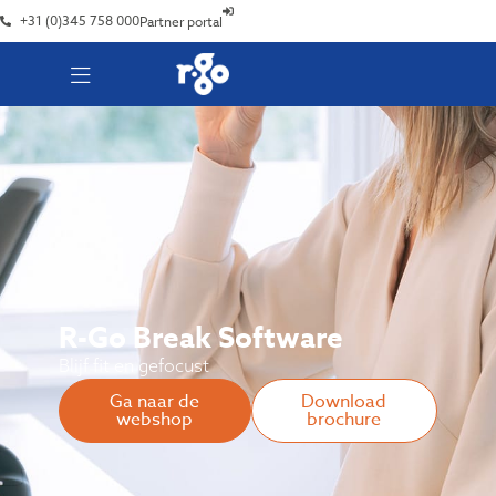
+31 (0)345 758 000
Partner portal
R-Go Break Software
Blijf fit en gefocust
Ga naar de
Download
webshop
brochure